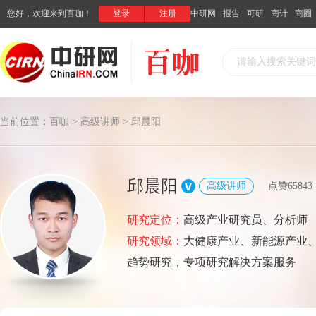
您好，欢迎来到百咖！
登录
注册
中研网
报告
可研
商计
商圈
请输入搜索关键词
当前位置：
百咖
>
高级讲师
> 邱晨阳
邱晨阳
v
高级讲师
点赞65843
研究定位：
高级产业研究员、分析师
研究领域：
大健康产业、新能源产业
趋势研究，专项研究解决方案服务